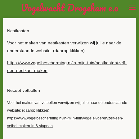
Vogelwacht Drogeham e.o
Ga
direct
naar
de
Nestkasten
hoofdinhoud
Voor het maken van nestkasten verwijzen wij jullie naar de
onderstaande website: (daarop klikken)
https://www.vogelbescherming.nl/in-mijn-tuin/nestkasten/zelf-
een-nestkast-maken
.
Recept vetbollen
Voor het maken van vetbollen verwijzen wij jullie naar de onderstaande
website: (daarop klikken)
https://www.vogelbescherming.nl/in-mijn-tuin/vogels-voeren/zelf-een-
vetbol-maken-in-6-stappen