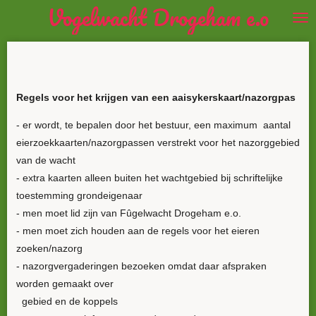
Vogelwacht Drogeham e.o
Ga
direct
naar
de
hoofdinhoud
Regels voor het krijgen van een aaisykerskaart/nazorgpas
- er wordt, te bepalen door het bestuur, een maximum aantal
eierzoekkaarten/nazorgpassen verstrekt voor het nazorggebied
van de wacht
- extra kaarten alleen buiten het wachtgebied bij schriftelijke
toestemming grondeigenaar
- men moet lid zijn van Fûgelwacht Drogeham e.o.
- men moet zich houden aan de regels voor het eieren
zoeken/nazorg
- nazorgvergaderingen bezoeken omdat daar afspraken
worden gemaakt over
gebied en de koppels