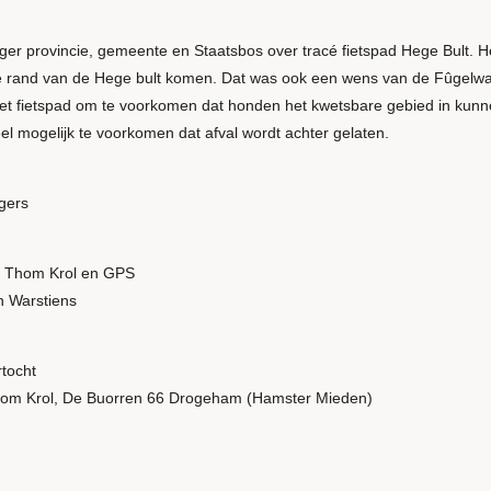
er provincie, gemeente en Staatsbos over tracé fietspad Hege Bult. 
de rand van de Hege bult komen. Dat was ook een wens van de Fûgelw
het fietspad om te voorkomen dat honden het kwetsbare gebied in kunn
 mogelijk te voorkomen dat afval wordt achter gelaten.
rgers
j Thom Krol en GPS
n Warstiens
tocht
hom Krol, De Buorren 66 Drogeham (Hamster Mieden)