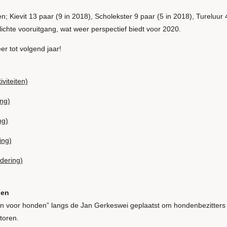
 Kievit 13 paar (9 in 2018), Scholekster 9 paar (5 in 2018), Tureluur 
lichte vooruitgang, wat weer perspectief biedt voor 2020.
eer tot volgend jaar!
iviteiten)
ing)
ng)
ing)
dering)
den
n voor honden” langs de Jan Gerkeswei geplaatst om hondenbezitters 
toren.