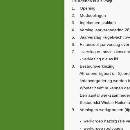
De agenda is als volgt
1. Opening
2. Mededelingen
3. Ingekomen stukken
4. Verslag jaarvergadering 28 
5. Jaarverslag Fûgelwacht ove
6. Financieel jaarverslag over 
7. - verslag en advies kascont
- verkiezing nieuw lid
8. Bestuursverkiezing
Aftredend Egbert en Sjoerd. B
ledenvergadering worden inge
Wouter heeft te kennen gegev
Een aantal werkzaamheden wil h
Bestuurslid Wietse Reitsma n
9. Verslagen werkgroepen (tij
- werkgroep nazorg (zie ve
- werkgroep roofvogels