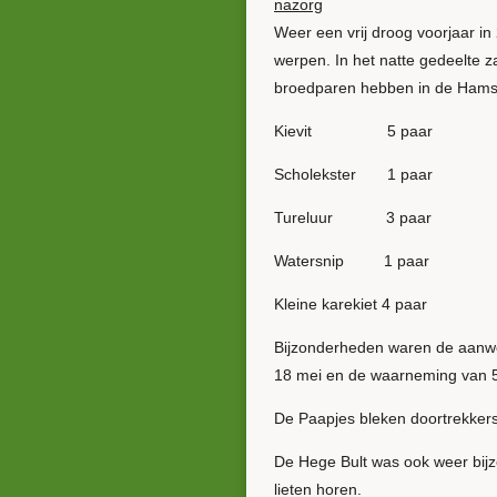
nazorg
Weer een vrij droog voorjaar in
werpen. In het natte gedeelte 
broedparen hebben in de Hams
Kievit 5 paar Kra
Scholekster 1 paar G
Tureluur 3 paar R
Watersnip 1 paar Rood
Kleine karekiet 4 paar
Bijzonderheden waren de aanwe
18 mei en de waarneming van 5
De Paapjes bleken doortrekkers t
De Hege Bult was ook weer bijz
lieten horen.