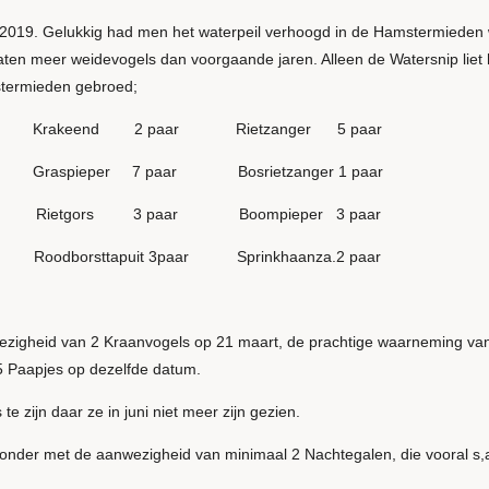
 2019. Gelukkig had men het waterpeil verhoogd in de Hamstermieden wa
zaten meer weidevogels dan voorgaande jaren. Alleen de Watersnip liet
termieden gebroed;
keend 2 paar Rietzanger 5 paar
raspieper 7 paar Bosrietzanger 1 paar
ietgors 3 paar Boompieper 3 paar
borsttapuit 3paar Sprinkhaanza.2 paar
zigheid van 2 Kraanvogels op 21 maart, de prachtige waarneming van
 Paapjes op dezelfde datum.
e zijn daar ze in juni niet meer zijn gezien.
onder met de aanwezigheid van minimaal 2 Nachtegalen, die vooral s