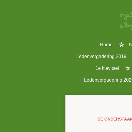
Ga
direct
naar
de
hoofdinhoud
Home
N
Ledenvergadering 2019
1e kievitsei
Ledenvergadering 202
DE ONDERSTAAN