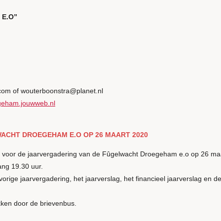
E.O”
om of wouterboonstra@planet.nl
ogeham.jouwweb.nl
ACHT DROEGEHAM E.O OP 26 MAART 2020
uit voor de jaarvergadering van de Fûgelwacht Droegeham e.o op 26 ma
ng 19.30 uur.
rige jaarvergadering, het jaarverslag, het financieel jaarverslag en de
ukken door de brievenbus.