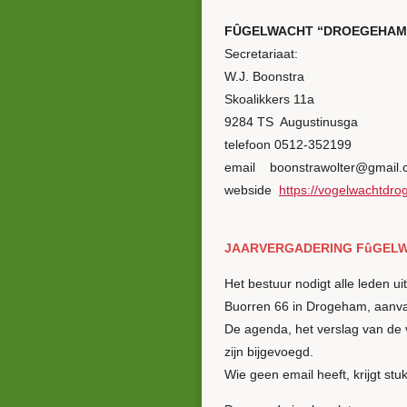
FÛGELWACHT “DROEGEHAM 
Secretariaat:
W.J. Boonstra
Skoalikkers 11a
9284 TS Augustinusga
telefoon 0512-352199
email boonstrawolter@gmail.c
webside
https://vogelwachtdr
JAARVERGADERING FûGELW
Het bestuur nodigt alle leden 
Buorren 66 in Drogeham, aanva
De agenda, het verslag van de vo
zijn bijgevoegd.
Wie geen email heeft, krijgt st