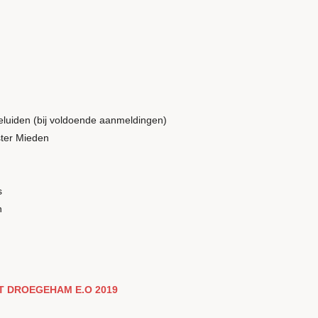
n
luiden (bij voldoende aanmeldingen)
ster Mieden
s
n
.
 DROEGEHAM E.O 2019