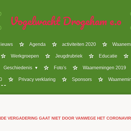
Vogelwacht Drogeham e.o
ieuws
Agenda
activiteiten 2020
Waanemi
Werkgroepen
Jeugdrubriek
Educatie
Geschiedenis
Foto's
Waarnemingen 2019
0
Privacy verklaring
Sponsors
Waarnemin
DE VERGADERING GAAT NIET DOOR VANWEGE HET CORONAVI