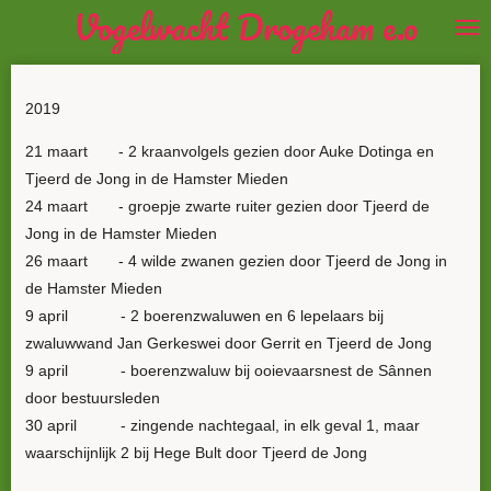
Vogelwacht Drogeham e.o
Ga
direct
naar
de
2019
hoofdinhoud
21 maart - 2 kraanvolgels gezien door Auke Dotinga en
Tjeerd de Jong in de Hamster Mieden
24 maart - groepje zwarte ruiter gezien door Tjeerd de
Jong in de Hamster Mieden
26 maart - 4 wilde zwanen gezien door Tjeerd de Jong in
de Hamster Mieden
9 april - 2 boerenzwaluwen en 6 lepelaars bij
zwaluwwand Jan Gerkeswei door Gerrit en Tjeerd de Jong
9 april - boerenzwaluw bij ooievaarsnest de Sânnen
door bestuursleden
30 april - zingende nachtegaal, in elk geval 1, maar
waarschijnlijk 2 bij Hege Bult door Tjeerd de Jong